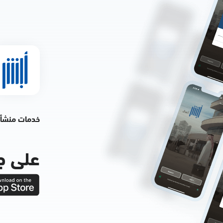
خدمات منشأ
على ج