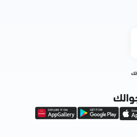
تك
والك