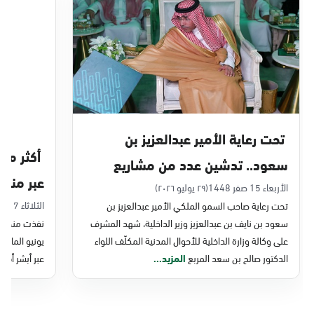
الدمام, الدمام - بنده حي أحد
الأحد - الخميس (08:00-14:30)
التوجه للموقع
الدمام, الدمام - الغرفة التجارية
الأحد - الخميس (08:00-14:30)
تحت رعاية الأمير عبدالعزيز بن
التوجه للموقع
سعود.. تدشين عدد من مشاريع
عبر منصة 
التحول الرقمي والخدمات الإلكترونية
الأربعاء 15 صفر 1448
(٢٩ يوليو ٢٠٢٦)
الدمام, الدمام - بنده - حي الشاطئ
الثلاثاء 7 صفر 1448
تحت رعاية صاحب السمو الملكي الأمير عبدالعزيز بن
للأحوال المدنية
الأحد - الخميس (08:00-14:30)
سعود بن نايف بن عبدالعزيز وزير الداخلية، شهد المشرف
نفذت منصة وز
التوجه للموقع
على وكالة وزارة الداخلية للأحوال المدنية المكلّف اللواء
الدكتور صالح بن سعد المربع
المزيد...
عبر أبشر أفرا
الدمام, الدمام - بنده ضاحية الملك فهد
الأحد - الخميس (08:00-14:30)
التوجه للموقع