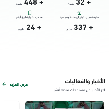
448
+
32
+
مليون
مليون
التوجه للموقع
عملية تسجيل دخول إلى منصة أبشر أفراد
عدد مرات تنزيل تطبيق أبشر
24
+
337
+
الدمام, الدمام - الشاطئ مول
مليون
مليون
الأحد - الخميس (08:00-14:30)
التوجه للموقع
الدمام, الدمام - بنده حي الندى
الأحد - الخميس (08:00-14:30)
التوجه للموقع
الأخبار والفعاليات
عرض المزيد
الدمام, الدمام - لولو مول
آخر الأخبار عن مستجدات منصة أبشر
الأحد - الخميس (08:00-14:30)
التوجه للموقع