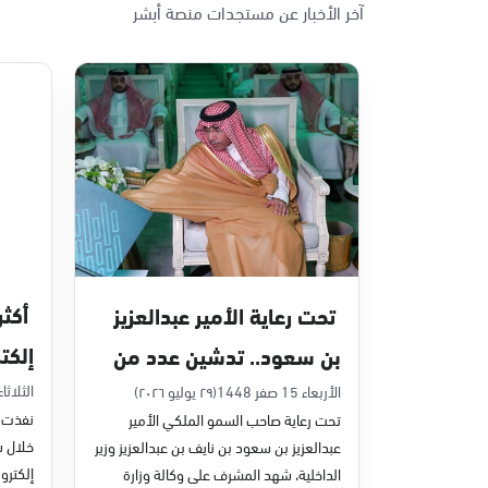
آخر الأخبار عن مستجدات منصة أبشر
تحت رعاية الأمير عبدالعزيز
إلكت
بن سعود.. تدشين عدد من
في يون
مشاريع التحول الرقمي
الثلاثاء 7 صفر 48
الأربعاء 15 صفر 1448
(٢٩ يوليو ٢٠٢٦)
نفذت م
تحت رعاية صاحب السمو الملكي الأمير
والخدمات الإلكترونية
عبدالعزيز بن سعود بن نايف بن عبدالعزيز وزير
للأحوال المدنية
إلكترون
الداخلية، شهد المشرف على وكالة وزارة