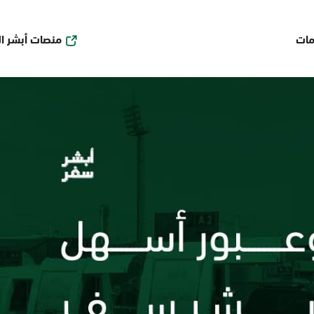
منصات أبشر ا
مات