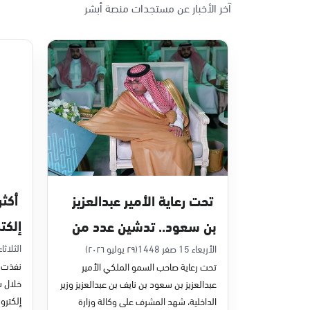
آخر الأخبار عن مستجدات منصة أبشر
الأحد - الخميس (08:00-14:30)
التوجه للموقع
الدمام, الدمام - بنده حي أحد
الأحد - الخميس (08:00-14:30)
التوجه للموقع
الدمام, الدمام - الغرفة التجارية
الأحد - الخميس (08:00-14:30)
تحت رعاية الأمير عبدالعزيز
التوجه للموقع
إلكت
بن سعود.. تدشين عدد من
في يون
مشاريع التحول الرقمي
الثلاثاء 7 صفر 48
الأربعاء 15 صفر 1448
(٢٩ يوليو ٢٠٢٦)
الدمام, الدمام - بنده - حي الشاطئ
نفذت م
تحت رعاية صاحب السمو الملكي الأمير
الأحد - الخميس (08:00-14:30)
والخدمات الإلكترونية
عبدالعزيز بن سعود بن نايف بن عبدالعزيز وزير
التوجه للموقع
للأحوال المدنية
إلكترون
الداخلية، شهد المشرف على وكالة وزارة