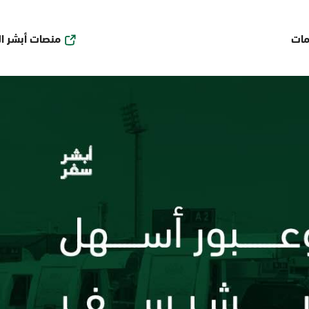
منصات أبشر ا
مات