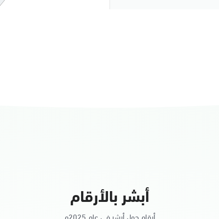
النساء
أبشر بالأرقام
أرقام حول أبشر في عام 2025م