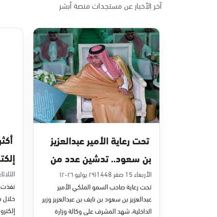
آخر الأخبار عن مستجدات منصة أبشر
الأحد - الخميس (08:00-14:30)
التوجه للموقع
الدمام, الدمام - بنده حي أحد
الأحد - الخميس (08:00-14:30)
التوجه للموقع
الدمام, الدمام - الغرفة التجارية
الأحد - الخميس (08:00-14:30)
تحت رعاية الأمير عبدالعزيز
التوجه للموقع
إلكت
بن سعود.. تدشين عدد من
في يون
مشاريع التحول الرقمي
الثلاثاء 7 صفر 48
الأربعاء 15 صفر 1448
(٢٩ يوليو ٢٠٢٦)
الدمام, الدمام - بنده - حي الشاطئ
نفذت م
تحت رعاية صاحب السمو الملكي الأمير
الأحد - الخميس (08:00-14:30)
والخدمات الإلكترونية
عبدالعزيز بن سعود بن نايف بن عبدالعزيز وزير
التوجه للموقع
للأحوال المدنية
إلكترون
الداخلية، شهد المشرف على وكالة وزارة