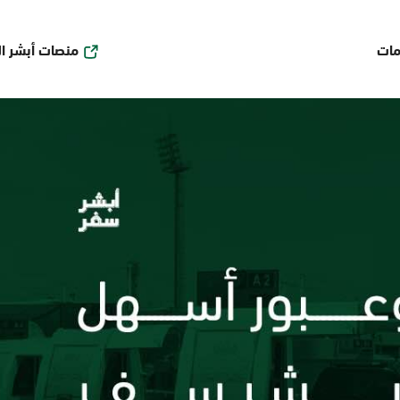
منصات أبشر ا
مات