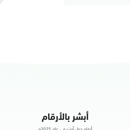
النساء
أبشر بالأرقام
أرقام حول أبشر في عام 2025م