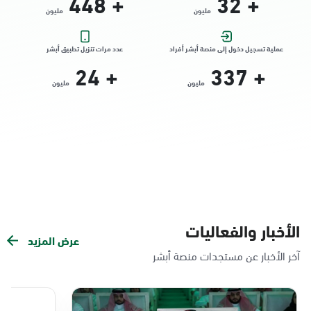
448
+
32
+
مليون
مليون
التوجه للموقع
عملية تسجيل دخول إلى منصة أبشر أفراد
عدد مرات تنزيل تطبيق أبشر
24
+
337
+
الدمام, الدمام - الشاطئ مول
مليون
مليون
الأحد - الخميس (08:00-14:30)
التوجه للموقع
الدمام, الدمام - بنده حي الندى
الأحد - الخميس (08:00-14:30)
التوجه للموقع
الأخبار والفعاليات
عرض المزيد
الدمام, الدمام - لولو مول
آخر الأخبار عن مستجدات منصة أبشر
الأحد - الخميس (08:00-14:30)
التوجه للموقع