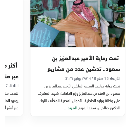
الدمام, الدمام - بنده حي أحد
الأحد - الخميس (08:00-14:30)
التوجه للموقع
الدمام, الدمام - الغرفة التجارية
الأحد - الخميس (08:00-14:30)
تحت رعاية الأمير عبدالعزيز بن
التوجه للموقع
سعود.. تدشين عدد من مشاريع
عبر منصة 
التحول الرقمي والخدمات الإلكترونية
الأربعاء 15 صفر 1448
(٢٩ يوليو ٢٠٢٦)
الدمام, الدمام - بنده - حي الشاطئ
الثلاثاء 7 صفر 1448
تحت رعاية صاحب السمو الملكي الأمير عبدالعزيز بن
للأحوال المدنية
الأحد - الخميس (08:00-14:30)
سعود بن نايف بن عبدالعزيز وزير الداخلية، شهد المشرف
نفذت منصة وز
التوجه للموقع
على وكالة وزارة الداخلية للأحوال المدنية المكلّف اللواء
الدكتور صالح بن سعد المربع
المزيد...
عبر أبشر أفرا
الدمام, الدمام - بنده ضاحية الملك فهد
الأحد - الخميس (08:00-14:30)
التوجه للموقع