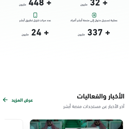
448
+
32
+
مليون
مليون
التوجه للموقع
عملية تسجيل دخول إلى منصة أبشر أفراد
عدد مرات تنزيل تطبيق أبشر
24
+
337
+
الدمام, الدمام - الشاطئ مول
مليون
مليون
الأحد - الخميس (08:00-14:30)
التوجه للموقع
الدمام, الدمام - بنده حي الندى
الأحد - الخميس (08:00-14:30)
التوجه للموقع
الأخبار والفعاليات
عرض المزيد
الدمام, الدمام - لولو مول
آخر الأخبار عن مستجدات منصة أبشر
الأحد - الخميس (08:00-14:30)
التوجه للموقع