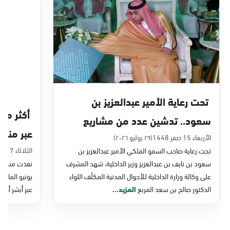
الدمام, الدمام - بنده حي أحد
الأحد - الخميس (08:00-14:30)
التوجه للموقع
الدمام, الدمام - الغرفة التجارية
الأحد - الخميس (08:00-14:30)
تحت رعاية الأمير عبدالعزيز بن
التوجه للموقع
سعود.. تدشين عدد من مشاريع
عبر منصة 
التحول الرقمي والخدمات الإلكترونية
الأربعاء 15 صفر 1448
(٢٩ يوليو ٢٠٢٦)
الدمام, الدمام - بنده - حي الشاطئ
الثلاثاء 7 صفر 1448
تحت رعاية صاحب السمو الملكي الأمير عبدالعزيز بن
للأحوال المدنية
الأحد - الخميس (08:00-14:30)
سعود بن نايف بن عبدالعزيز وزير الداخلية، شهد المشرف
نفذت منصة وز
التوجه للموقع
على وكالة وزارة الداخلية للأحوال المدنية المكلّف اللواء
الدكتور صالح بن سعد المربع
المزيد...
عبر أبشر أفرا
الدمام, الدمام - بنده ضاحية الملك فهد
الأحد - الخميس (08:00-14:30)
التوجه للموقع