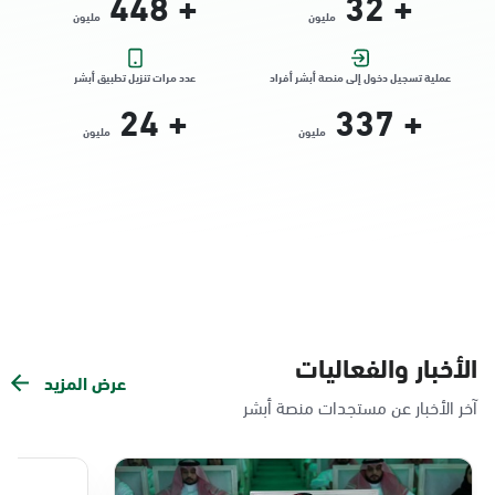
448
+
32
+
مليون
مليون
التوجه للموقع
عملية تسجيل دخول إلى منصة أبشر أفراد
عدد مرات تنزيل تطبيق أبشر
24
+
337
+
الدمام, الدمام - الشاطئ مول
مليون
مليون
الأحد - الخميس (08:00-14:30)
التوجه للموقع
الدمام, الدمام - بنده حي الندى
الأحد - الخميس (08:00-14:30)
التوجه للموقع
الأخبار والفعاليات
عرض المزيد
الدمام, الدمام - لولو مول
آخر الأخبار عن مستجدات منصة أبشر
الأحد - الخميس (08:00-14:30)
التوجه للموقع