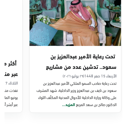
الدمام, الدمام - بنده حي أحد
الأحد - الخميس (08:00-14:30)
التوجه للموقع
الدمام, الدمام - الغرفة التجارية
الأحد - الخميس (08:00-14:30)
تحت رعاية الأمير عبدالعزيز بن
التوجه للموقع
سعود.. تدشين عدد من مشاريع
عبر منصة 
التحول الرقمي والخدمات الإلكترونية
الأربعاء 15 صفر 1448
(٢٩ يوليو ٢٠٢٦)
الدمام, الدمام - بنده - حي الشاطئ
الثلاثاء 7 صفر 1448
تحت رعاية صاحب السمو الملكي الأمير عبدالعزيز بن
للأحوال المدنية
الأحد - الخميس (08:00-14:30)
سعود بن نايف بن عبدالعزيز وزير الداخلية، شهد المشرف
نفذت منصة وز
التوجه للموقع
على وكالة وزارة الداخلية للأحوال المدنية المكلّف اللواء
الدكتور صالح بن سعد المربع
المزيد...
عبر أبشر أفرا
الدمام, الدمام - بنده ضاحية الملك فهد
الأحد - الخميس (08:00-14:30)
التوجه للموقع