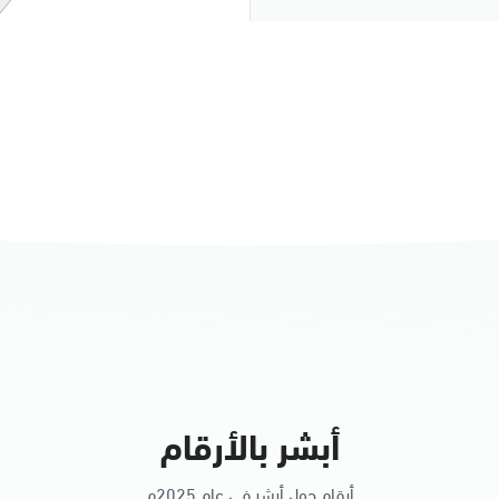
النساء
أبشر بالأرقام
أرقام حول أبشر في عام 2025م