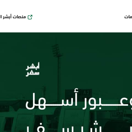
منصات أبشر ا
مات