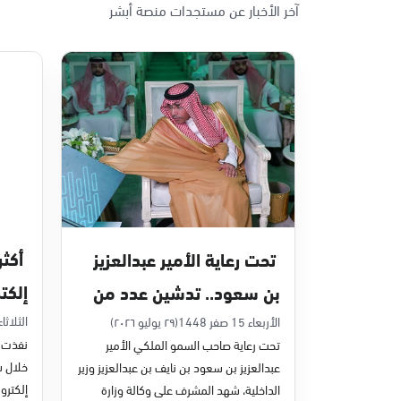
آخر الأخبار عن مستجدات منصة أبشر
الأحد - الخميس (08:00-14:30)
التوجه للموقع
الدمام, الدمام - بنده حي أحد
الأحد - الخميس (08:00-14:30)
التوجه للموقع
الدمام, الدمام - الغرفة التجارية
الأحد - الخميس (08:00-14:30)
تحت رعاية الأمير عبدالعزيز
التوجه للموقع
إلكت
بن سعود.. تدشين عدد من
في يون
مشاريع التحول الرقمي
الثلاثاء 7 صفر 48
الأربعاء 15 صفر 1448
(٢٩ يوليو ٢٠٢٦)
الدمام, الدمام - بنده - حي الشاطئ
نفذت م
تحت رعاية صاحب السمو الملكي الأمير
الأحد - الخميس (08:00-14:30)
والخدمات الإلكترونية
عبدالعزيز بن سعود بن نايف بن عبدالعزيز وزير
التوجه للموقع
للأحوال المدنية
إلكترون
الداخلية، شهد المشرف على وكالة وزارة