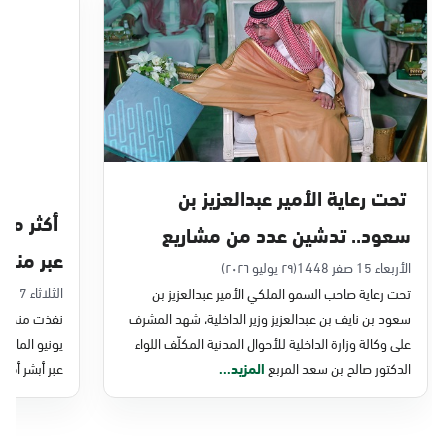
الدمام, الدمام - بنده حي أحد
الأحد - الخميس (08:00-14:30)
التوجه للموقع
الدمام, الدمام - الغرفة التجارية
الأحد - الخميس (08:00-14:30)
تحت رعاية الأمير عبدالعزيز بن
التوجه للموقع
سعود.. تدشين عدد من مشاريع
عبر منصة 
التحول الرقمي والخدمات الإلكترونية
الأربعاء 15 صفر 1448
(٢٩ يوليو ٢٠٢٦)
الدمام, الدمام - بنده - حي الشاطئ
الثلاثاء 7 صفر 1448
تحت رعاية صاحب السمو الملكي الأمير عبدالعزيز بن
للأحوال المدنية
الأحد - الخميس (08:00-14:30)
سعود بن نايف بن عبدالعزيز وزير الداخلية، شهد المشرف
نفذت منصة وز
التوجه للموقع
على وكالة وزارة الداخلية للأحوال المدنية المكلّف اللواء
الدكتور صالح بن سعد المربع
المزيد...
عبر أبشر أفرا
الدمام, الدمام - بنده ضاحية الملك فهد
الأحد - الخميس (08:00-14:30)
التوجه للموقع