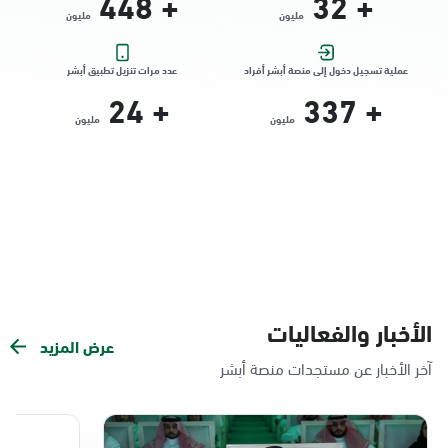
448
+
32
+
مليون
مليون
التوجه للموقع
عملية تسجيل دخول إلى منصة أبشر أفراد
عدد مرات تنزيل تطبيق أبشر
24
+
337
+
الدمام, الدمام - الشاطئ مول
مليون
مليون
الأحد - الخميس (08:00-14:30)
التوجه للموقع
الدمام, الدمام - بنده حي الندى
الأحد - الخميس (08:00-14:30)
التوجه للموقع
الأخبار والفعاليات
عرض المزيد
الدمام, الدمام - لولو مول
آخر الأخبار عن مستجدات منصة أبشر
الأحد - الخميس (08:00-14:30)
التوجه للموقع