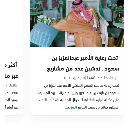
الدمام, الدمام - بنده حي أحد
الأحد - الخميس (08:00-14:30)
التوجه للموقع
الدمام, الدمام - الغرفة التجارية
الأحد - الخميس (08:00-14:30)
تحت رعاية الأمير عبدالعزيز بن
التوجه للموقع
سعود.. تدشين عدد من مشاريع
عبر منصة 
التحول الرقمي والخدمات الإلكترونية
الأربعاء 15 صفر 1448
(٢٩ يوليو ٢٠٢٦)
الدمام, الدمام - بنده - حي الشاطئ
الثلاثاء 7 صفر 1448
تحت رعاية صاحب السمو الملكي الأمير عبدالعزيز بن
للأحوال المدنية
الأحد - الخميس (08:00-14:30)
سعود بن نايف بن عبدالعزيز وزير الداخلية، شهد المشرف
نفذت منصة وز
التوجه للموقع
على وكالة وزارة الداخلية للأحوال المدنية المكلّف اللواء
الدكتور صالح بن سعد المربع
المزيد...
عبر أبشر أفرا
الدمام, الدمام - بنده ضاحية الملك فهد
الأحد - الخميس (08:00-14:30)
التوجه للموقع