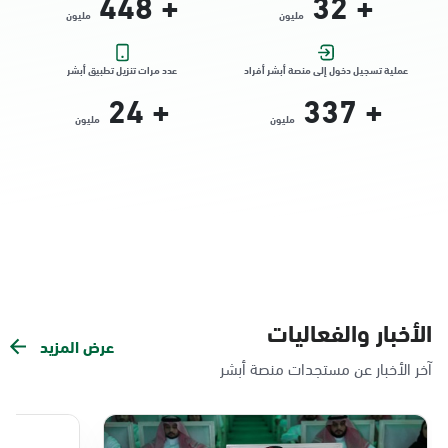
448
+
32
+
مليون
مليون
التوجه للموقع
عملية تسجيل دخول إلى منصة أبشر أفراد
عدد مرات تنزيل تطبيق أبشر
24
+
337
+
الدمام, الدمام - الشاطئ مول
مليون
مليون
الأحد - الخميس (08:00-14:30)
التوجه للموقع
الدمام, الدمام - بنده حي الندى
الأحد - الخميس (08:00-14:30)
التوجه للموقع
الأخبار والفعاليات
عرض المزيد
الدمام, الدمام - لولو مول
آخر الأخبار عن مستجدات منصة أبشر
الأحد - الخميس (08:00-14:30)
التوجه للموقع