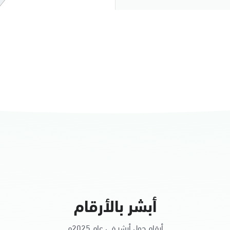
النساء
أبشر بالأرقام
أرقام حول أبشر في عام 2025م