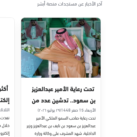
آخر الأخبار عن مستجدات منصة أبشر
الأحد - الخميس (08:00-14:30)
التوجه للموقع
الدمام, الدمام - بنده حي أحد
الأحد - الخميس (08:00-14:30)
التوجه للموقع
الدمام, الدمام - الغرفة التجارية
الأحد - الخميس (08:00-14:30)
تحت رعاية الأمير عبدالعزيز
التوجه للموقع
إلكت
بن سعود.. تدشين عدد من
في يون
مشاريع التحول الرقمي
الثلاثاء 7 صفر 48
الأربعاء 15 صفر 1448
(٢٩ يوليو ٢٠٢٦)
الدمام, الدمام - بنده - حي الشاطئ
نفذت م
تحت رعاية صاحب السمو الملكي الأمير
الأحد - الخميس (08:00-14:30)
والخدمات الإلكترونية
عبدالعزيز بن سعود بن نايف بن عبدالعزيز وزير
التوجه للموقع
للأحوال المدنية
إلكترون
الداخلية، شهد المشرف على وكالة وزارة