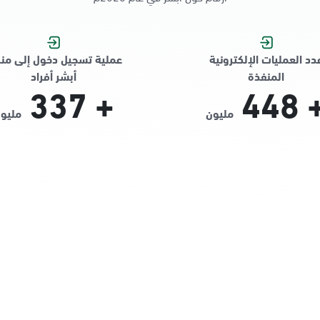
دد العمليات الإلكترونية
عملية تسجيل دخول إلى من
المنفذة
أبشر أفراد
337
+
448
مليون
مليو