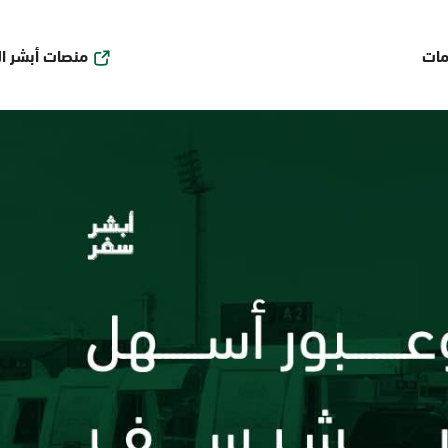
منصات أبشر ا
مات