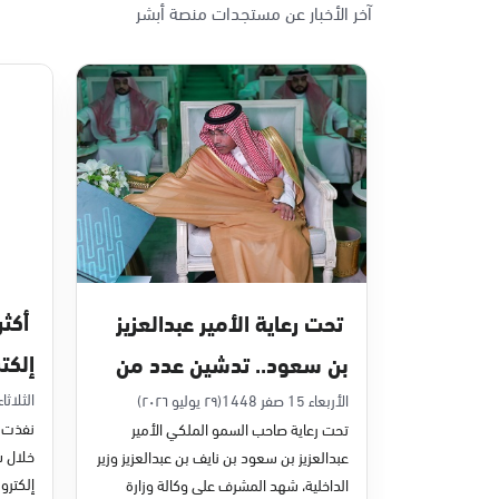
آخر الأخبار عن مستجدات منصة أبشر
الأحد - الخميس (08:00-14:30)
التوجه للموقع
الدمام, الدمام - بنده حي أحد
الأحد - الخميس (08:00-14:30)
التوجه للموقع
الدمام, الدمام - الغرفة التجارية
الأحد - الخميس (08:00-14:30)
تحت رعاية الأمير عبدالعزيز
التوجه للموقع
إلكت
بن سعود.. تدشين عدد من
في يون
مشاريع التحول الرقمي
الثلاثاء 7 صفر 48
الأربعاء 15 صفر 1448
(٢٩ يوليو ٢٠٢٦)
الدمام, الدمام - بنده - حي الشاطئ
نفذت م
تحت رعاية صاحب السمو الملكي الأمير
الأحد - الخميس (08:00-14:30)
والخدمات الإلكترونية
عبدالعزيز بن سعود بن نايف بن عبدالعزيز وزير
التوجه للموقع
للأحوال المدنية
إلكترون
الداخلية، شهد المشرف على وكالة وزارة