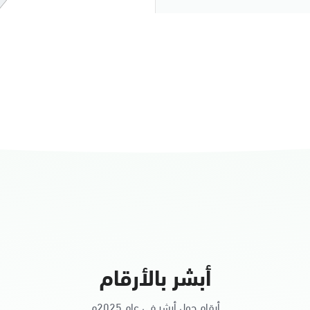
النساء
أبشر بالأرقام
أرقام حول أبشر في عام 2025م