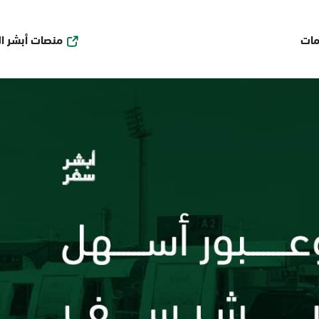
منصات أبشر ا
مات