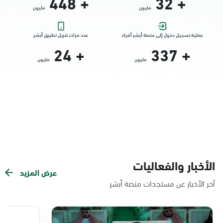
448
+
32
+
مليون
مليون
التوجه للموقع
عملية تسجيل دخول إلى منصة أبشر أفراد
عدد مرات تنزيل تطبيق أبشر
24
+
337
+
الدمام, الدمام - الشاطئ مول
مليون
مليون
الأحد - الخميس (08:00-14:30)
التوجه للموقع
الدمام, الدمام - بنده حي الندى
الأحد - الخميس (08:00-14:30)
التوجه للموقع
الأخبار والفعاليات
عرض المزيد
الدمام, الدمام - لولو مول
آخر الأخبار عن مستجدات منصة أبشر
الأحد - الخميس (08:00-14:30)
التوجه للموقع