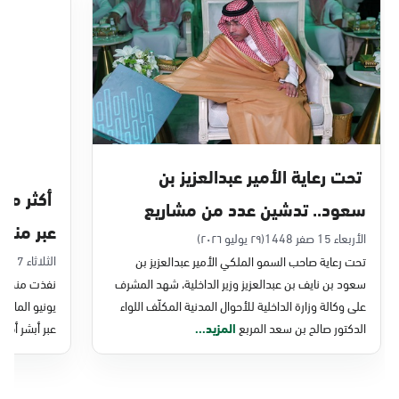
الدمام, الدمام - بنده حي أحد
الأحد - الخميس (08:00-14:30)
التوجه للموقع
الدمام, الدمام - الغرفة التجارية
الأحد - الخميس (08:00-14:30)
تحت رعاية الأمير عبدالعزيز بن
التوجه للموقع
سعود.. تدشين عدد من مشاريع
عبر منصة 
التحول الرقمي والخدمات الإلكترونية
الأربعاء 15 صفر 1448
(٢٩ يوليو ٢٠٢٦)
الدمام, الدمام - بنده - حي الشاطئ
الثلاثاء 7 صفر 1448
تحت رعاية صاحب السمو الملكي الأمير عبدالعزيز بن
للأحوال المدنية
الأحد - الخميس (08:00-14:30)
سعود بن نايف بن عبدالعزيز وزير الداخلية، شهد المشرف
نفذت منصة وز
التوجه للموقع
على وكالة وزارة الداخلية للأحوال المدنية المكلّف اللواء
الدكتور صالح بن سعد المربع
المزيد...
عبر أبشر أفرا
الدمام, الدمام - بنده ضاحية الملك فهد
الأحد - الخميس (08:00-14:30)
التوجه للموقع