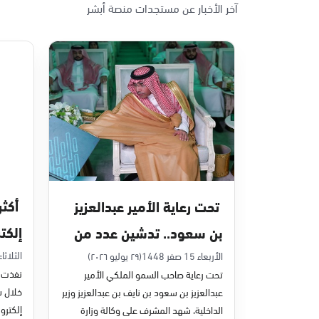
آخر الأخبار عن مستجدات منصة أبشر
الأحد - الخميس (08:00-14:30)
التوجه للموقع
الدمام, الدمام - بنده حي أحد
الأحد - الخميس (08:00-14:30)
التوجه للموقع
الدمام, الدمام - الغرفة التجارية
الأحد - الخميس (08:00-14:30)
تحت رعاية الأمير عبدالعزيز
التوجه للموقع
إلكت
بن سعود.. تدشين عدد من
في يون
مشاريع التحول الرقمي
الثلاثاء 7 صفر 48
الأربعاء 15 صفر 1448
(٢٩ يوليو ٢٠٢٦)
الدمام, الدمام - بنده - حي الشاطئ
نفذت م
تحت رعاية صاحب السمو الملكي الأمير
الأحد - الخميس (08:00-14:30)
والخدمات الإلكترونية
عبدالعزيز بن سعود بن نايف بن عبدالعزيز وزير
التوجه للموقع
للأحوال المدنية
إلكترون
الداخلية، شهد المشرف على وكالة وزارة