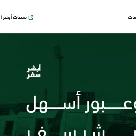
منصات أبشر ا
مات