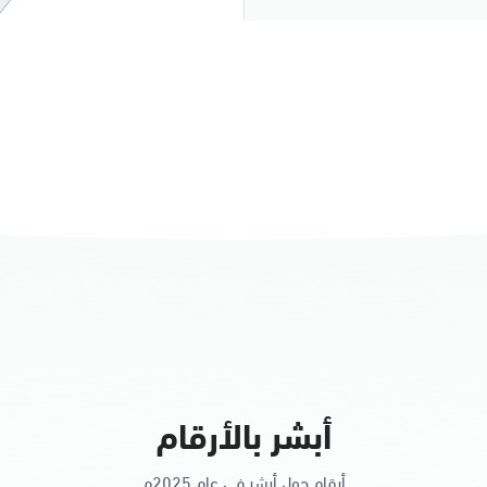
النساء
أبشر بالأرقام
أرقام حول أبشر في عام 2025م