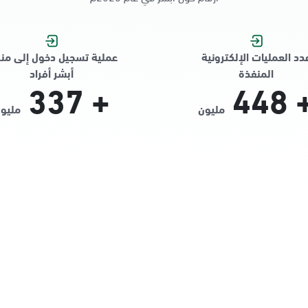
دد العمليات الإلكترونية
عملية تسجيل دخول إلى من
المنفذة
أبشر أفراد
337
+
448
مليون
مليو