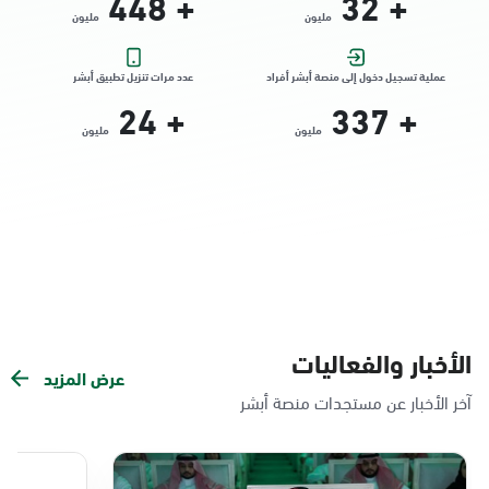
448
+
32
+
مليون
مليون
التوجه للموقع
عملية تسجيل دخول إلى منصة أبشر أفراد
عدد مرات تنزيل تطبيق أبشر
24
+
337
+
الدمام, الدمام - الشاطئ مول
مليون
مليون
الأحد - الخميس (08:00-14:30)
التوجه للموقع
الدمام, الدمام - بنده حي الندى
الأحد - الخميس (08:00-14:30)
التوجه للموقع
الأخبار والفعاليات
عرض المزيد
الدمام, الدمام - لولو مول
آخر الأخبار عن مستجدات منصة أبشر
الأحد - الخميس (08:00-14:30)
التوجه للموقع