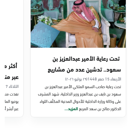
الدمام, الدمام - بنده حي أحد
الأحد - الخميس (08:00-14:30)
التوجه للموقع
الدمام, الدمام - الغرفة التجارية
الأحد - الخميس (08:00-14:30)
تحت رعاية الأمير عبدالعزيز بن
التوجه للموقع
سعود.. تدشين عدد من مشاريع
عبر منصة 
التحول الرقمي والخدمات الإلكترونية
الأربعاء 15 صفر 1448
(٢٩ يوليو ٢٠٢٦)
الدمام, الدمام - بنده - حي الشاطئ
الثلاثاء 7 صفر 1448
تحت رعاية صاحب السمو الملكي الأمير عبدالعزيز بن
للأحوال المدنية
الأحد - الخميس (08:00-14:30)
سعود بن نايف بن عبدالعزيز وزير الداخلية، شهد المشرف
نفذت منصة وز
التوجه للموقع
على وكالة وزارة الداخلية للأحوال المدنية المكلّف اللواء
الدكتور صالح بن سعد المربع
المزيد...
عبر أبشر أفرا
الدمام, الدمام - بنده ضاحية الملك فهد
الأحد - الخميس (08:00-14:30)
التوجه للموقع