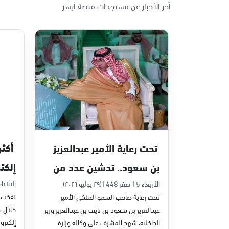
آخر الأخبار عن مستجدات منصة أبشر
الأحد - الخميس (08:00-14:30)
التوجه للموقع
الدمام, الدمام - بنده حي أحد
الأحد - الخميس (08:00-14:30)
التوجه للموقع
الدمام, الدمام - الغرفة التجارية
الأحد - الخميس (08:00-14:30)
تحت رعاية الأمير عبدالعزيز
التوجه للموقع
إلكت
بن سعود.. تدشين عدد من
في يون
مشاريع التحول الرقمي
الثلاثاء 7 صفر 48
الأربعاء 15 صفر 1448
(٢٩ يوليو ٢٠٢٦)
الدمام, الدمام - بنده - حي الشاطئ
نفذت م
تحت رعاية صاحب السمو الملكي الأمير
الأحد - الخميس (08:00-14:30)
والخدمات الإلكترونية
عبدالعزيز بن سعود بن نايف بن عبدالعزيز وزير
التوجه للموقع
للأحوال المدنية
إلكترون
الداخلية، شهد المشرف على وكالة وزارة