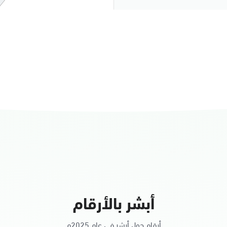
النساء
أبشر بالأرقام
أرقام حول أبشر في عام 2025م