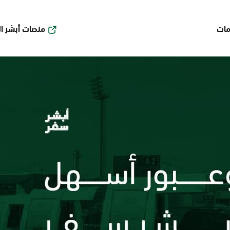
منصات أبشر ا
مات