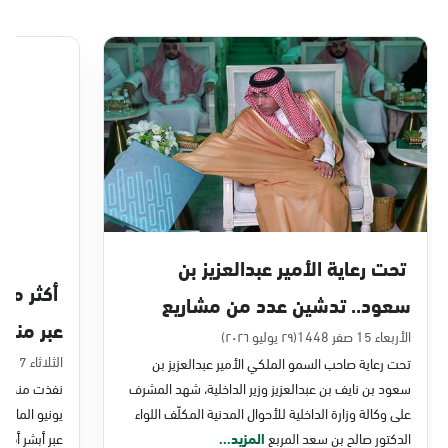
التوجه للموقع
الدمام, الدمام - بنده حي أحد
الأحد - الخميس (08:00-14:30)
التوجه للموقع
الدمام, الدمام - الغرفة التجارية
الأحد - الخميس (08:00-14:30)
تحت رعاية الأمير عبدالعزيز بن
التوجه للموقع
سعود.. تدشين عدد من مشاريع
عبر منصة 
التحول الرقمي والخدمات الإلكترونية
الأربعاء 15 صفر 1448
(٢٩ يوليو ٢٠٢٦)
الدمام, الدمام - بنده - حي الشاطئ
الثلاثاء 7 صفر 1448
تحت رعاية صاحب السمو الملكي الأمير عبدالعزيز بن
للأحوال المدنية
الأحد - الخميس (08:00-14:30)
سعود بن نايف بن عبدالعزيز وزير الداخلية، شهد المشرف
نفذت منصة وز
التوجه للموقع
على وكالة وزارة الداخلية للأحوال المدنية المكلّف اللواء
الدكتور صالح بن سعد المربع
المزيد...
عبر أبشر أفرا