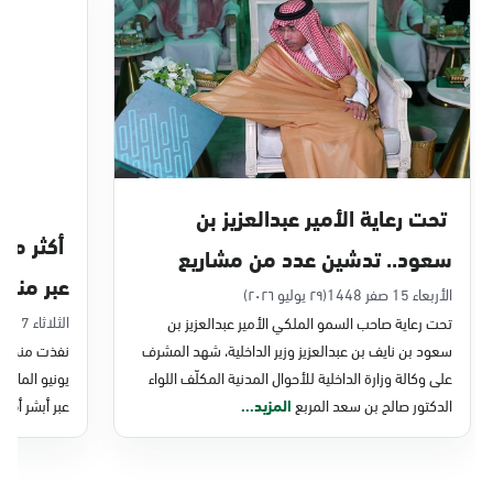
الدمام, الدمام - بنده حي أحد
الأحد - الخميس (08:00-14:30)
التوجه للموقع
الدمام, الدمام - الغرفة التجارية
الأحد - الخميس (08:00-14:30)
تحت رعاية الأمير عبدالعزيز بن
التوجه للموقع
سعود.. تدشين عدد من مشاريع
عبر منصة 
التحول الرقمي والخدمات الإلكترونية
الأربعاء 15 صفر 1448
(٢٩ يوليو ٢٠٢٦)
الدمام, الدمام - بنده - حي الشاطئ
الثلاثاء 7 صفر 1448
تحت رعاية صاحب السمو الملكي الأمير عبدالعزيز بن
للأحوال المدنية
الأحد - الخميس (08:00-14:30)
سعود بن نايف بن عبدالعزيز وزير الداخلية، شهد المشرف
نفذت منصة وز
التوجه للموقع
على وكالة وزارة الداخلية للأحوال المدنية المكلّف اللواء
الدكتور صالح بن سعد المربع
المزيد...
عبر أبشر أفرا
الدمام, الدمام - بنده ضاحية الملك فهد
الأحد - الخميس (08:00-14:30)
التوجه للموقع