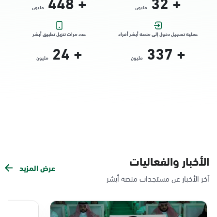
448
+
32
+
مليون
مليون
التوجه للموقع
عملية تسجيل دخول إلى منصة أبشر أفراد
عدد مرات تنزيل تطبيق أبشر
24
+
337
+
الدمام, الدمام - الشاطئ مول
مليون
مليون
الأحد - الخميس (08:00-14:30)
التوجه للموقع
الدمام, الدمام - بنده حي الندى
الأحد - الخميس (08:00-14:30)
التوجه للموقع
الأخبار والفعاليات
عرض المزيد
الدمام, الدمام - لولو مول
آخر الأخبار عن مستجدات منصة أبشر
الأحد - الخميس (08:00-14:30)
التوجه للموقع