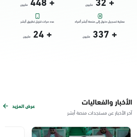
448
+
32
+
مليون
مليون
التوجه للموقع
عملية تسجيل دخول إلى منصة أبشر أفراد
عدد مرات تنزيل تطبيق أبشر
24
+
337
+
الدمام, الدمام - الشاطئ مول
مليون
مليون
الأحد - الخميس (08:00-14:30)
التوجه للموقع
الدمام, الدمام - بنده حي الندى
الأحد - الخميس (08:00-14:30)
التوجه للموقع
الأخبار والفعاليات
عرض المزيد
الدمام, الدمام - لولو مول
آخر الأخبار عن مستجدات منصة أبشر
الأحد - الخميس (08:00-14:30)
التوجه للموقع