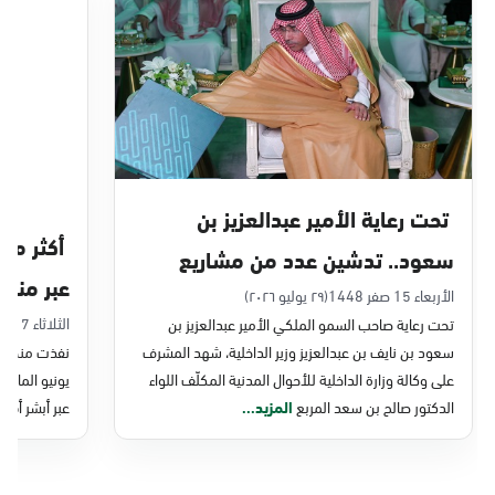
الدمام, الدمام - بنده حي أحد
الأحد - الخميس (08:00-14:30)
التوجه للموقع
الدمام, الدمام - الغرفة التجارية
الأحد - الخميس (08:00-14:30)
تحت رعاية الأمير عبدالعزيز بن
التوجه للموقع
سعود.. تدشين عدد من مشاريع
عبر منصة 
التحول الرقمي والخدمات الإلكترونية
الأربعاء 15 صفر 1448
(٢٩ يوليو ٢٠٢٦)
الدمام, الدمام - بنده - حي الشاطئ
الثلاثاء 7 صفر 1448
تحت رعاية صاحب السمو الملكي الأمير عبدالعزيز بن
للأحوال المدنية
الأحد - الخميس (08:00-14:30)
سعود بن نايف بن عبدالعزيز وزير الداخلية، شهد المشرف
نفذت منصة وز
التوجه للموقع
على وكالة وزارة الداخلية للأحوال المدنية المكلّف اللواء
الدكتور صالح بن سعد المربع
المزيد...
عبر أبشر أفرا
الدمام, الدمام - بنده ضاحية الملك فهد
الأحد - الخميس (08:00-14:30)
التوجه للموقع