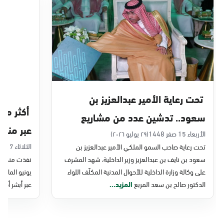
الدمام, الدمام - بنده حي أحد
الأحد - الخميس (08:00-14:30)
التوجه للموقع
الدمام, الدمام - الغرفة التجارية
الأحد - الخميس (08:00-14:30)
تحت رعاية الأمير عبدالعزيز بن
التوجه للموقع
سعود.. تدشين عدد من مشاريع
عبر منصة 
التحول الرقمي والخدمات الإلكترونية
الأربعاء 15 صفر 1448
(٢٩ يوليو ٢٠٢٦)
الدمام, الدمام - بنده - حي الشاطئ
الثلاثاء 7 صفر 1448
تحت رعاية صاحب السمو الملكي الأمير عبدالعزيز بن
للأحوال المدنية
الأحد - الخميس (08:00-14:30)
سعود بن نايف بن عبدالعزيز وزير الداخلية، شهد المشرف
نفذت منصة وز
التوجه للموقع
على وكالة وزارة الداخلية للأحوال المدنية المكلّف اللواء
الدكتور صالح بن سعد المربع
المزيد...
عبر أبشر أفرا
الدمام, الدمام - بنده ضاحية الملك فهد
الأحد - الخميس (08:00-14:30)
التوجه للموقع