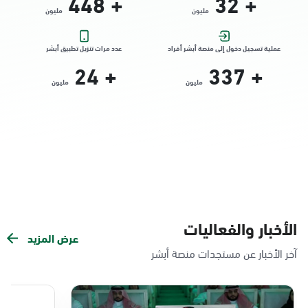
448
+
32
+
مليون
مليون
التوجه للموقع
عملية تسجيل دخول إلى منصة أبشر أفراد
عدد مرات تنزيل تطبيق أبشر
24
+
337
+
الدمام, الدمام - الشاطئ مول
مليون
مليون
الأحد - الخميس (08:00-14:30)
التوجه للموقع
الدمام, الدمام - بنده حي الندى
الأحد - الخميس (08:00-14:30)
التوجه للموقع
الأخبار والفعاليات
عرض المزيد
الدمام, الدمام - لولو مول
آخر الأخبار عن مستجدات منصة أبشر
الأحد - الخميس (08:00-14:30)
التوجه للموقع