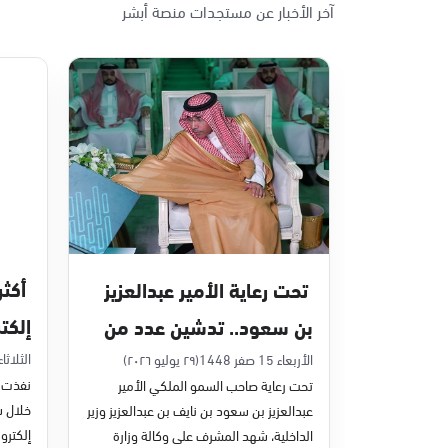
آخر الأخبار عن مستجدات منصة أبشر
الأحد - الخميس (08:00-14:30)
التوجه للموقع
الدمام, الدمام - بنده حي أحد
الأحد - الخميس (08:00-14:30)
التوجه للموقع
الدمام, الدمام - الغرفة التجارية
الأحد - الخميس (08:00-14:30)
تحت رعاية الأمير عبدالعزيز
التوجه للموقع
إلكت
بن سعود.. تدشين عدد من
في يون
مشاريع التحول الرقمي
الثلاثاء 7 صفر 48
الأربعاء 15 صفر 1448
(٢٩ يوليو ٢٠٢٦)
الدمام, الدمام - بنده - حي الشاطئ
نفذت م
تحت رعاية صاحب السمو الملكي الأمير
الأحد - الخميس (08:00-14:30)
والخدمات الإلكترونية
عبدالعزيز بن سعود بن نايف بن عبدالعزيز وزير
التوجه للموقع
للأحوال المدنية
إلكترون
الداخلية، شهد المشرف على وكالة وزارة