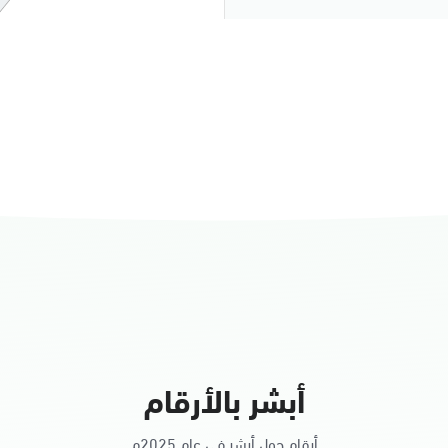
النساء
أبشر بالأرقام
أرقام حول أبشر في عام 2025م