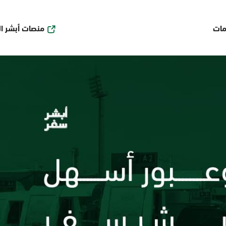
منصات أبشر ا
مات