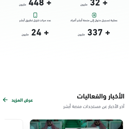
448
+
32
+
مليون
مليون
التوجه للموقع
عملية تسجيل دخول إلى منصة أبشر أفراد
عدد مرات تنزيل تطبيق أبشر
24
+
337
+
الدمام, الدمام - الشاطئ مول
مليون
مليون
الأحد - الخميس (08:00-14:30)
التوجه للموقع
الدمام, الدمام - بنده حي الندى
الأحد - الخميس (08:00-14:30)
التوجه للموقع
الأخبار والفعاليات
عرض المزيد
الدمام, الدمام - لولو مول
آخر الأخبار عن مستجدات منصة أبشر
الأحد - الخميس (08:00-14:30)
التوجه للموقع