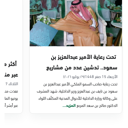
الدمام, الدمام - بنده حي أحد
الأحد - الخميس (08:00-14:30)
التوجه للموقع
الدمام, الدمام - الغرفة التجارية
الأحد - الخميس (08:00-14:30)
تحت رعاية الأمير عبدالعزيز بن
التوجه للموقع
سعود.. تدشين عدد من مشاريع
عبر منصة 
التحول الرقمي والخدمات الإلكترونية
الأربعاء 15 صفر 1448
(٢٩ يوليو ٢٠٢٦)
الدمام, الدمام - بنده - حي الشاطئ
الثلاثاء 7 صفر 1448
تحت رعاية صاحب السمو الملكي الأمير عبدالعزيز بن
للأحوال المدنية
الأحد - الخميس (08:00-14:30)
سعود بن نايف بن عبدالعزيز وزير الداخلية، شهد المشرف
نفذت منصة وز
التوجه للموقع
على وكالة وزارة الداخلية للأحوال المدنية المكلّف اللواء
الدكتور صالح بن سعد المربع
المزيد...
عبر أبشر أفرا
الدمام, الدمام - بنده ضاحية الملك فهد
الأحد - الخميس (08:00-14:30)
التوجه للموقع