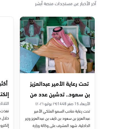
آخر الأخبار عن مستجدات منصة أبشر
الأحد - الخميس (08:00-14:30)
التوجه للموقع
الدمام, الدمام - بنده حي أحد
الأحد - الخميس (08:00-14:30)
التوجه للموقع
الدمام, الدمام - الغرفة التجارية
الأحد - الخميس (08:00-14:30)
تحت رعاية الأمير عبدالعزيز
التوجه للموقع
إلكت
بن سعود.. تدشين عدد من
في يون
مشاريع التحول الرقمي
الثلاثاء 7 صفر 48
الأربعاء 15 صفر 1448
(٢٩ يوليو ٢٠٢٦)
الدمام, الدمام - بنده - حي الشاطئ
نفذت م
تحت رعاية صاحب السمو الملكي الأمير
الأحد - الخميس (08:00-14:30)
والخدمات الإلكترونية
عبدالعزيز بن سعود بن نايف بن عبدالعزيز وزير
التوجه للموقع
للأحوال المدنية
إلكترون
الداخلية، شهد المشرف على وكالة وزارة