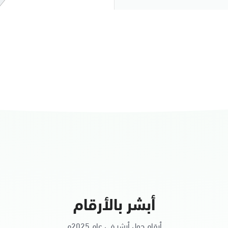
النساء
أبشر بالأرقام
أرقام حول أبشر في عام 2025م