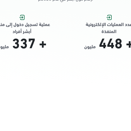
دد العمليات الإلكترونية
عملية تسجيل دخول إلى من
المنفذة
أبشر أفراد
337
+
448
مليون
مليو