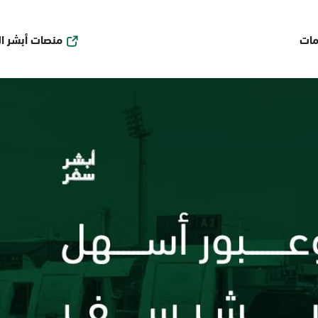
منصات أبشر ا
مات