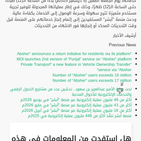
خدماتها يوم الجمعة المقبل (5 ديسمبر 2025م) بدءًا من الساعة الـ(12) صباحًا
حتى الساعة الـ(12) ظهرًا، وذلك في إطار عملياتها المجدولة لتوفير تجربة
مستخدم متميزة تتيح سهولة وسرعة الوصول إلى الخدمات بكفاءة عالية.
ودعت منصة "أبشر" المستفيدين إلى إتمام إنجاز خدماتهم على المنصة قبل
وقت التحديثات المحدّد أو إنجازها فور الانتهاء من التحديثات.
أرشيف الأخبار
Previous News
“Absher” announces a return initiative for residents via its platform
MOI launches 2nd version of “Furijat” service on “Absher” platform
“Private Transport” a new feature in Vehicle Ownership Transfer
service via “Absher”
Number of “Absher” users exceeds 16 million
Number of “Absher” users exceeds 17 million
تحت رعاية الأمير عبدالعزيز بن سعود.. تدشين عدد من مشاريع التحول الرقمي
والخدمات الإلكترونية للأحوال المدنية
أكثر من 48 مليون عملية إلكترونية عبر منصة "أبشر" في يونيو 2026م
أكثر من 43 مليون عملية إلكترونية عبر منصة "أبشر" في مايو 2026م
أكثر من 16 مليون عملية إلكترونية عبر منصة "أبشر" في أبريل 2026م
منصة أبشر تنفّذ أكثر من 448 مليون عملية إلكترونية في 2025م
هل استفدت من المعلومات في هذه