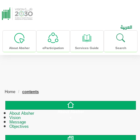
skip to main content
العربية
About Absher
eParticipation
Services Guide
Search
Home
contents
About Absher
About Absher
Vision
Message
Objectives