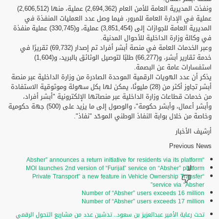
ونفذت المديرية العامة للأمن العام (2,694,362) عملية، منها (2,606,512)
عملية في الإدارة العامة للمرور، فيما وصل عدد العمليات المنفذة في
المديرية العامة للجوازات إلى (3,851,454) عملية، و(330,745) عملية منفذة
في وكالة وزارة الداخلية للأحوال المدنية.
وعبر الخدمات العامة في منصة أبشر أفراد تم إصدار (69,732) تقريرًا في
خدمة تقارير أبشر، و(66,277) طلبًا لتوصيل الوثائق بالبريد، و(1,604)
استفسارات عامة عن البصمة.
يذكر أن عدد الهويات الرقمية الموحدة الصادرة من وزارة الداخلية عبر منصة
أبشر تجاوز أكثر من (28) مليونًا، يمكن لها بكل سهولة وموثوقية الاستفادة
من خدمات قطاعات وزارة الداخلية عبر منصاتها الإلكترونية "أبشر أفراد،
وأبشر أعمال، وأبشر حكومة"، والوصول إلى ما يزيد على (500) جهة حكومية
وخاصة من خلال بوابة النفاذ الوطني الموحّد "نفاذ".
أرشيف الأخبار
Previous News
“Absher” announces a return initiative for residents via its platform
MOI launches 2nd version of “Furijat” service on “Absher” platform
“Private Transport” a new feature in Vehicle Ownership Transfer
service via “Absher”
Number of “Absher” users exceeds 16 million
Number of “Absher” users exceeds 17 million
تحت رعاية الأمير عبدالعزيز بن سعود.. تدشين عدد من مشاريع التحول الرقمي