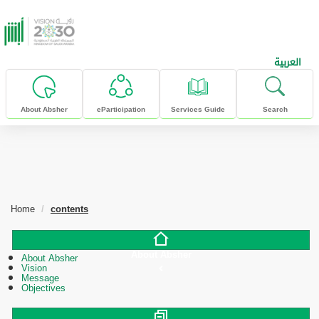
skip to main content
العربية
About Absher
eParticipation
Services Guide
Search
Home
contents
About Absher
About Absher
Vision
Message
Objectives