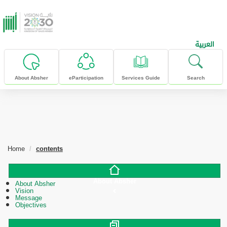
skip to main content
العربية
About Absher
eParticipation
Services Guide
Search
Home
contents
About Absher
About Absher
Vision
Message
Objectives