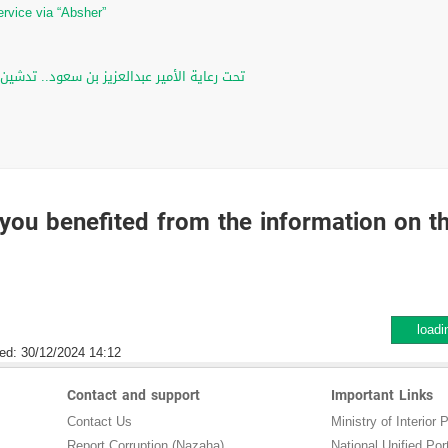
ervice via “Absher”
تحت رعاية الأمير عبدالعزيز بن سعود.. تدشين
you benefited from the information on t
loadi
ed:
30/12/2024 14:12
Contact and support
Important Links
Contact Us
Ministry of Interior P
Report Corruption (Nazaha)
National Unified Por