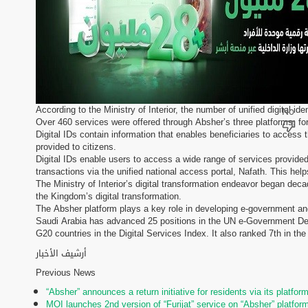
According to the Ministry of Interior, the number of unified digital id
Over 460 services were offered through Absher’s three platforms: fo
Digital IDs contain information that enables beneficiaries to access
provided to citizens.
Digital IDs enable users to access a wide range of services provided 
transactions via the unified national access portal, Nafath. This help
The Ministry of Interior’s digital transformation endeavor began dec
the Kingdom’s digital transformation.
The Absher platform plays a key role in developing e-government and 
Saudi Arabia has advanced 25 positions in the UN e-Government Deve
G20 countries in the Digital Services Index. It also ranked 7th in th
أرشيف الأخبار
Previous News
“Absher” announces a return initiative for residents via its platfor
MOI launches 2nd version of “Furijat” service on “Absher” platfor