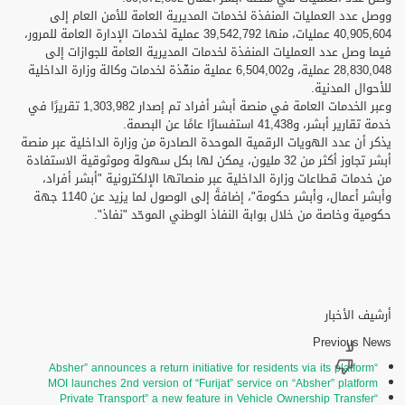
ووصل عدد العمليات المنفذة لخدمات المديرية العامة للأمن العام إلى
40,905,604 عمليات، منها 39,542,792 عملية لخدمات الإدارة العامة للمرور،
فيما وصل عدد العمليات المنفذة لخدمات المديرية العامة للجوازات إلى
28,830,048 عملية، و6,504,002 عملية منفّذة لخدمات وكالة وزارة الداخلية
للأحوال المدنية.
وعبر الخدمات العامة في منصة أبشر أفراد تم إصدار 1,303,982 تقريرًا في
خدمة تقارير أبشر، و41,438 استفسارًا عامًا عن البصمة.
يذكر أن عدد الهويات الرقمية الموحدة الصادرة من وزارة الداخلية عبر منصة
أبشر تجاوز أكثر من 32 مليون، يمكن لها بكل سهولة وموثوقية الاستفادة
من خدمات قطاعات وزارة الداخلية عبر منصاتها الإلكترونية "أبشر أفراد،
وأبشر أعمال، وأبشر حكومة"، إضافةً إلى الوصول لما يزيد عن 1140 جهة
حكومية وخاصة من خلال بوابة النفاذ الوطني الموحّد "نفاذ".
أرشيف الأخبار
Previous News
“Absher” announces a return initiative for residents via its platform
MOI launches 2nd version of “Furijat” service on “Absher” platform
“Private Transport” a new feature in Vehicle Ownership Transfer