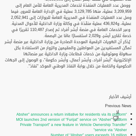
ووصل عدد العمليات المنفذة لخدمات المديرية العامة للأمن العام إلى
3,209,959 عملية، منها 3,129,785 عملية في الإدارة العامة للمرور، فيما
وصل عدد العمليات المنفذة في المديرية العامة للجوازات إلى 2,052,941
عملية، و436,824 عملية منفّذة في وكالة وزارة الداخلية للأحوال المدنية.
وعبر الخدمات العامة في منصة أبشر أفراد تم إصدار 110,487 تقريرًا في
خدمة تقارير أبشر، و2,029 استفسارًا عامًا عن البصمة.
يُذكر أن الهويات الرقمية الموحدة الصادرة من وزارة الداخلية عبر منصة أبشر
تمكّن المستفيدين من المواطنين والمقيمين والزوار من الاستفادة بكل
سهولة وموثوقية من خدمات قطاعات وزارة الداخلية عبر منصاتها
الإلكترونية "أبشر أفراد، وأبشر أعمال، وأبشر حكومة"، و الوصول إلى الجهات
الحكومية والخاصة من خلال بوابة النفاذ الوطني الموحّد "نفاذ".
أرشيف الأخبار
Previous News
“Absher” announces a return initiative for residents via its platform
MOI launches 2nd version of “Furijat” service on “Absher” platform
“Private Transport” a new feature in Vehicle Ownership Transfer
service via “Absher”
Number of “Absher” users exceeds 16 million