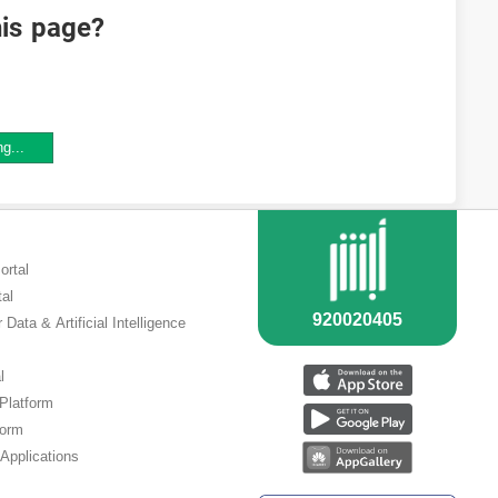
his page?
ng...
ortal
tal
 Data & Artificial Intelligence
l
 Platform
form
Applications