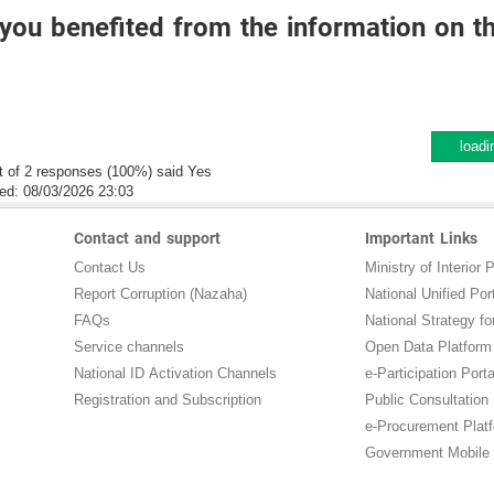
you benefited from the information on t
loadi
t of 2 responses (100%) said Yes
ed:
08/03/2026 23:03
Contact and support
Important Links
Contact Us
Ministry of Interior P
Report Corruption (Nazaha)
National Unified Por
FAQs
National Strategy for
Service channels
Open Data Platform
National ID Activation Channels
e-Participation Porta
Registration and Subscription
Public Consultation
e-Procurement Plat
Government Mobile 