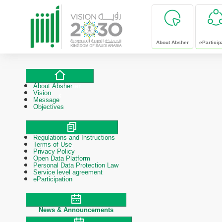
skip to main content
About Absher
eParticip
About Absher
About Absher
Vision
Message
Objectives
Regulations and Instructions
Polices & Procedures
Terms of Use
Privacy Policy
Open Data Platform
Personal Data Protection Law
Service level agreement
eParticipation
News & Announcements