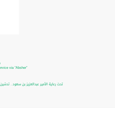
m
m
ervice via “Absher”
تحت رعاية الأمير عبدالعزيز بن سعود.. تدشين