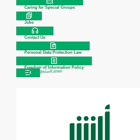
Caring for Special Groups
Jobs
Contact Us
Personal Data Protection Law
Freedom of Information Policy
استمع
Listen