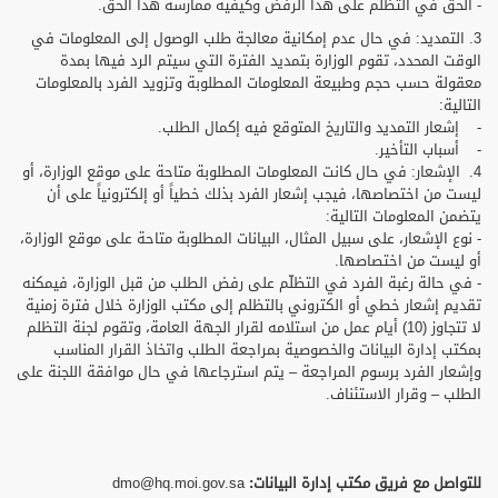
- الحق في التظلّم على هذا الرفض وكيفية ممارسة هذا الحق.
3. التمديد: في حال عدم إمكانية معالجة طلب الوصول إلى المعلومات في
الوقت المحدد، تقوم الوزارة بتمديد الفترة التي سيتم الرد فيها بمدة
معقولة حسب حجم وطبيعة المعلومات المطلوبة وتزويد الفرد بالمعلومات
التالية:
- إشعار التمديد والتاريخ المتوقع فيه إكمال الطلب.
- أسباب التأخير.
4. الإشعار: في حال كانت المعلومات المطلوبة متاحة على موقع الوزارة، أو
ليست من اختصاصها، فيجب إشعار الفرد بذلك خطياً أو إلكترونياً على أن
يتضمن المعلومات التالية:
- نوع الإشعار، على سبيل المثال، البيانات المطلوبة متاحة على موقع الوزارة،
أو ليست من اختصاصها.
- في حالة رغبة الفرد في التظلّم على رفض الطلب من قبل الوزارة، فيمكنه
تقديم إشعار خطي أو الكتروني بالتظلم إلى مكتب الوزارة خلال فترة زمنية
لا تتجاوز (10) أيام عمل من استلامه لقرار الجهة العامة، وتقوم لجنة التظلم
بمكتب إدارة البيانات والخصوصية بمراجعة الطلب واتخاذ القرار المناسب
وإشعار الفرد برسوم المراجعة – يتم استرجاعها في حال موافقة اللجنة على
الطلب – وقرار الاستئناف.
للتواصل مع فريق مكتب إدارة البيانات:
dmo@hq.moi.gov.sa