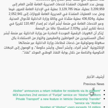
ووصل عدد العمليات المنفذة لخدمات المديرية العامة للأمن العام إلى
3,209,959 عملية، منها 3,129,785 عملية في الإدارة العامة للمرور، فيما
وصل عدد العمليات المنفذة في المديرية العامة للجوازات إلى 2,052,941
عملية، و436,824 عملية منفّذة في وكالة وزارة الداخلية للأحوال المدنية.
وعبر الخدمات العامة في منصة أبشر أفراد تم إصدار 110,487 تقريرًا في
خدمة تقارير أبشر، و2,029 استفسارًا عامًا عن البصمة.
يُذكر أن الهويات الرقمية الموحدة الصادرة من وزارة الداخلية عبر منصة أبشر
تمكّن المستفيدين من المواطنين والمقيمين والزوار من الاستفادة بكل
سهولة وموثوقية من خدمات قطاعات وزارة الداخلية عبر منصاتها
الإلكترونية "أبشر أفراد، وأبشر أعمال، وأبشر حكومة"، و الوصول إلى الجهات
الحكومية والخاصة من خلال بوابة النفاذ الوطني الموحّد "نفاذ".
أرشيف الأخبار
Previous News
“Absher” announces a return initiative for residents via its platform
MOI launches 2nd version of “Furijat” service on “Absher” platform
“Private Transport” a new feature in Vehicle Ownership Transfer
service via “Absher”
Number of “Absher” users exceeds 16 million