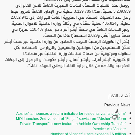
ووصل عدد العمليات المنفذة لخدمات المديرية العامة للأمن العام إلى
3,209,959 عملية، منها 3,129,785 عملية في الإدارة العامة للمرور، فيما
وصل عدد العمليات المنفذة في المديرية العامة للجوازات إلى 2,052,941
عملية، و436,824 عملية منفّذة في وكالة وزارة الداخلية للأحوال المدنية.
وعبر الخدمات العامة في منصة أبشر أفراد تم إصدار 110,487 تقريرًا في
خدمة تقارير أبشر، و2,029 استفسارًا عامًا عن البصمة.
يُذكر أن الهويات الرقمية الموحدة الصادرة من وزارة الداخلية عبر منصة أبشر
تمكّن المستفيدين من المواطنين والمقيمين والزوار من الاستفادة بكل
سهولة وموثوقية من خدمات قطاعات وزارة الداخلية عبر منصاتها
الإلكترونية "أبشر أفراد، وأبشر أعمال، وأبشر حكومة"، و الوصول إلى الجهات
الحكومية والخاصة من خلال بوابة النفاذ الوطني الموحّد "نفاذ".
أرشيف الأخبار
Previous News
“Absher” announces a return initiative for residents via its platform
MOI launches 2nd version of “Furijat” service on “Absher” platform
“Private Transport” a new feature in Vehicle Ownership Transfer
service via “Absher”
Number of “Absher” users exceeds 16 million