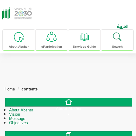
skip to main content
العربية
About Absher
eParticipation
Services Guide
Search
Home
contents
About Absher
About Absher
Vision
Message
Objectives