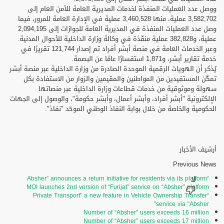
ووصل عدد العمليات المنفذة لخدمات المديرية العامة للأمن العام إلى
3,582,702 عملية، منها 3,460,528 عملية في الإدارة العامة للمرور، فيما
وصل عدد العمليات المنفذة في المديرية العامة للجوازات إلى 2,094,195
عملية، و382,828 عملية منفّذة في وكالة وزارة الداخلية للأحوال المدنية.
وعبر الخدمات العامة في منصة أبشر أفراد تم إصدار 121,744 تقريرًا في
خدمة تقارير أبشر، و1,871 استفسارًا عامًا عن البصمة.
يُذكر أن الهويات الرقمية الموحدة الصادرة من وزارة الداخلية عبر منصة أبشر
تمكّن المستفيدين من المواطنين والمقيمين والزوار من الاستفادة بكل
سهولة وموثوقية من خدمات قطاعات وزارة الداخلية عبر منصاتها
الإلكترونية "أبشر أفراد، وأبشر أعمال، وأبشر حكومة"، والوصول إلى الجهات
الحكومية والخاصة من خلال بوابة النفاذ الوطني الموحّد "نفاذ".
أرشيف الأخبار
Previous News
“Absher” announces a return initiative for residents via its platform
MOI launches 2nd version of “Furijat” service on “Absher” platform
“Private Transport” a new feature in Vehicle Ownership Transfer
service via “Absher”
Number of “Absher” users exceeds 16 million
Number of “Absher” users exceeds 17 million