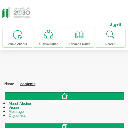
skip to main content
العربية
About Absher
eParticipation
Services Guide
Search
Home
contents
About Absher
About Absher
Vision
Message
Objectives