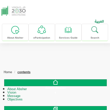
skip to main content
العربية
About Absher
eParticipation
Services Guide
Search
Home
contents
About Absher
About Absher
Vision
Message
Objectives