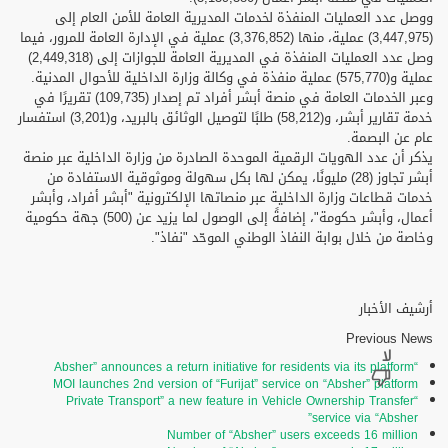
ووصل عدد العمليات المنفذة لخدمات المديرية العامة للأمن العام إلى
(3,447,975) عملية، منها (3,376,852) عملية في الإدارة العامة للمرور، فيما
وصل عدد العمليات المنفذة في المديرية العامة للجوازات إلى (2,449,318)
عملية و(575,770) عملية منفذة في وكالة وزارة الداخلية للأحوال المدنية.
وعبر الخدمات العامة في منصة أبشر أفراد تم إصدار (109,735) تقريرًا في
خدمة تقارير أبشر، و(58,212) طلبًا لتوصيل الوثائق بالبريد، و(3,201) استفسار
عام عن البصمة.
يذكر أن عدد الهويات الرقمية الموحدة الصادرة من وزارة الداخلية عبر منصة
أبشر تجاوز (28) مليونًا، يمكن لها بكل سهولة وموثوقية الاستفادة من
خدمات قطاعات وزارة الداخلية عبر منصاتها الإلكترونية "أبشر أفراد، وأبشر
أعمال، وأبشر حكومة"، إضافةً إلى الوصول لما يزيد عن (500) جهة حكومية
وخاصة من خلال بوابة النفاذ الوطني الموحّد "نفاذ".
أرشيف الأخبار
Previous News
“Absher” announces a return initiative for residents via its platform
MOI launches 2nd version of “Furijat” service on “Absher” platform
“Private Transport” a new feature in Vehicle Ownership Transfer
service via “Absher”
Number of “Absher” users exceeds 16 million