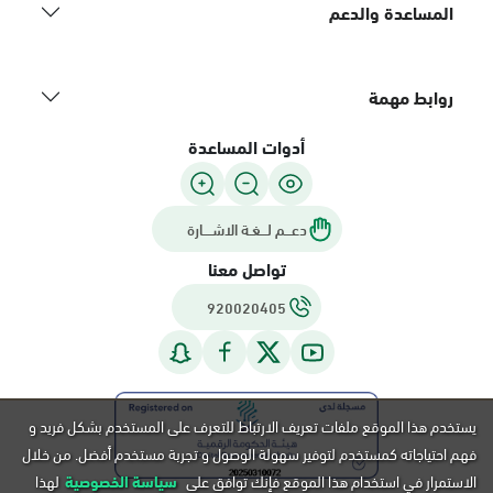
المساعدة والدعم
روابط مهمة
أدوات المساعدة
دعـــم لـــغـة الاشــــارة
تواصل معنا
920020405
يستخدم هذا الموقع ملفات تعريف الارتباط للتعرف على المستخدم بشكل فريد و
فهم احتياجاته كمستخدم لتوفير سهولة الوصول و تجربة مستخدم أفضل. من خلال
الاستمرار في استخدام هذا الموقع فإنك توافق على
سياسة الخصوصية
لهذا