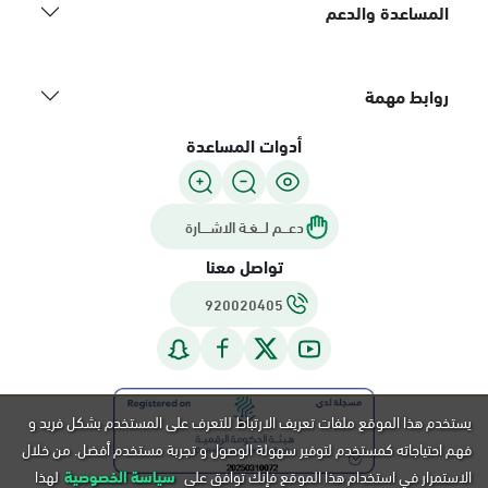
المساعدة والدعم
روابط مهمة
أدوات المساعدة
دعـــم لـــغـة الاشــــارة
تواصل معنا
920020405
يستخدم هذا الموقع ملفات تعريف الارتباط للتعرف على المستخدم بشكل فريد و
فهم احتياجاته كمستخدم لتوفير سهولة الوصول و تجربة مستخدم أفضل. من خلال
الاستمرار في استخدام هذا الموقع فإنك توافق على
سياسة الخصوصية
لهذا