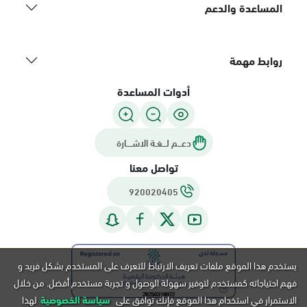
المساعدة والدعم
روابط مهمة
أدوات المساعدة
دعـــم لـــغـة الاشــــارة
تواصل معنا
920020405
يستخدم هذا الموقع ملفات تعريف الارتباط للتعرف على المستخدم بشكل فريد و
فهم احتياجاته كمستخدم لتوفير سهولة الوصول و تجربة مستخدم أفضل. من خلال
الاستمرار في استخدام هذا الموقع فإنك توافق على
سياسة الخصوصية
لهذا