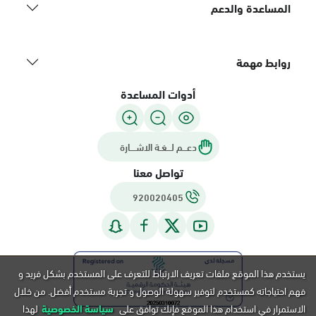
المساعدة والدعم
روابط مهمة
أدوات المساعدة
دعـــم لـــغـة الاشــــارة
تواصل معنا
920020405
يستخدم هذا الموقع ملفات تعريف الارتباط للتعرف على المستخدم بشكل فريد و
فهم احتياجاته كمستخدم لتوفير سهولة الوصول و تجربة مستخدم أفضل. من خلال
الاستمرار في استخدام هذا الموقع فإنك توافق على
سياسة الخصوصية
لهذا