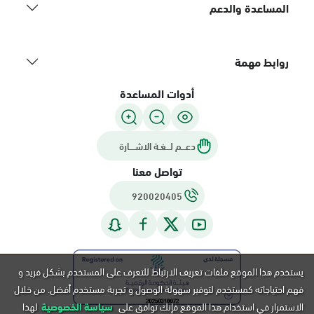
المساعدة والدعم
روابط مهمة
أدوات المساعدة
دعـــم لـــغـة الاشــــارة
تواصل معنا
920020405
يستخدم هذا الموقع ملفات تعريف الارتباط للتعرف على المستخدم بشكل فريد و
فهم احتياجاته كمستخدم لتوفير سهولة الوصول و تجربة مستخدم أفضل. من خلال
الاستمرار في استخدام هذا الموقع فإنك توافق على
سياسة الخصوصية
لهذا