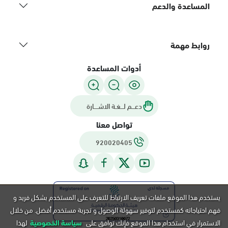
المساعدة والدعم
روابط مهمة
أدوات المساعدة
دعـــم لـــغـة الاشــــارة
تواصل معنا
920020405
يستخدم هذا الموقع ملفات تعريف الارتباط للتعرف على المستخدم بشكل فريد و
فهم احتياجاته كمستخدم لتوفير سهولة الوصول و تجربة مستخدم أفضل. من خلال
الاستمرار في استخدام هذا الموقع فإنك توافق على
سياسة الخصوصية
لهذا