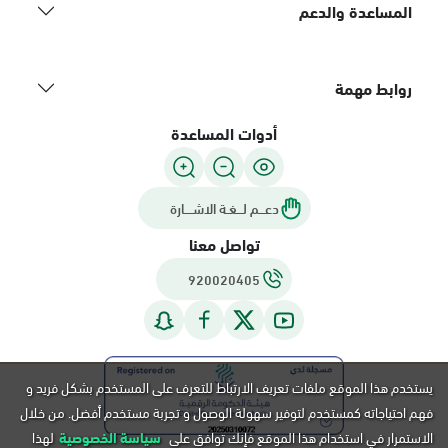
المساعدة والدعم
روابط مهمة
أدوات المساعدة
دعـــم لـــغـة الاشــــارة
تواصل معنا
920020405
يستخدم هذا الموقع ملفات تعريف الارتباط للتعرف على المستخدم بشكل فريد و
فهم احتياجاته كمستخدم لتوفير سهولة الوصول و تجربة مستخدم أفضل. من خلال
الاستمرار في استخدام هذا الموقع فإنك توافق على
سياسة الخصوصية
لهذا