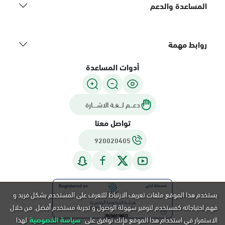
المساعدة والدعم
روابط مهمة
أدوات المساعدة
دعـــم لـــغـة الاشــــارة
تواصل معنا
920020405
يستخدم هذا الموقع ملفات تعريف الارتباط للتعرف على المستخدم بشكل فريد و
فهم احتياجاته كمستخدم لتوفير سهولة الوصول و تجربة مستخدم أفضل. من خلال
الاستمرار في استخدام هذا الموقع فإنك توافق على
سياسة الخصوصية
لهذا