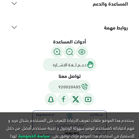
المساعدة والدعم
روابط مهمة
أدوات المساعدة
دعـــم لـــغـة الاشــــارة
تواصل معنا
920020405
يستخدم هذا الموقع ملفات تعريف الارتباط للتعرف على المستخدم بشكل فريد و
فهم احتياجاته كمستخدم لتوفير سهولة الوصول و تجربة مستخدم أفضل. من خلال
الاستمرار في استخدام هذا الموقع فإنك توافق على
سياسة الخصوصية
لهذا